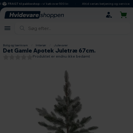
hovedindhold
søgning
navigation
indkøbskurv
FRAGT til pakkeshop
– v/ køb over 500 kr.
Altid seriøs betjening og service
Bolig og Isenkram
/
Interiør
/
Julevarer
Det Gamle Apotek Juletræ 67cm.
Produktet er endnu ikke bedømt