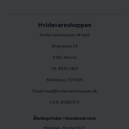
Hvidevareshoppen
Hvidevareshoppen.dk ApS
Østergade 24
9460 Brovst
Tlf.: 8832 1452
Mobilepay: 575905
Email: mail@hvidevareshoppen.dk
CVR: 41280913
Åbningstider i kundeservice
Mandag - Fredag 9-17