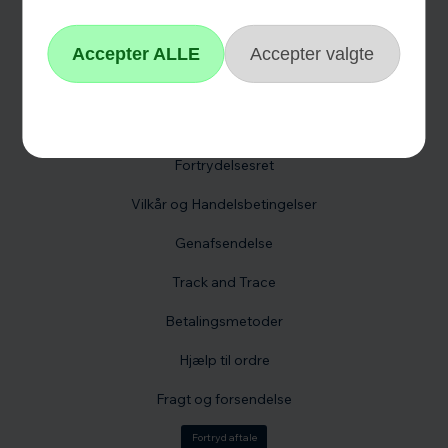
Kontakt os
Reklamation
Hvidevare reklamation
Fortrydelsesformular
Fortrydelsesret
Vilkår og Handelsbetingelser
Genafsendelse
Track and Trace
Betalingsmetoder
Hjælp til ordre
Fragt og forsendelse
Fortryd aftale