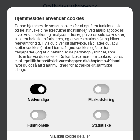
Om Hvidevareshoppen.dk
Trustpilot
Hjemmesiden anvender cookies
Denne hjemmeside sætter cookies for at opnå en funktionel side
E-mærket
og for at huske dine foretrukne indstillinger. Ved hjælp af cookies
laver vi statistikker og analyserer besøg på vores side så vi sikrer,
at siden hele tiden forbedres, og at vores markedsføring bliver
4 års garanti
relevant for dig. Hvis du giver dit samtykke, så tillader du, at vi
sætter cookies (enten i form af egne cookies og/eller fra
tredjeparter), og at vi behandler de personoplysninger, som
Guides
indsamles via de cookies. Du kan læse mere om cookies i vores
cookiepolitik
https://hvidevareshoppen.dk/shop/cms-49.html
,
hvor du også altid har mulighed for at trække dit samtykke
Links
tilbage.
Black Friday
Single Day
Nødvendige
Markedsføring
Cyber Monday
Funktionelle
Statistiske
Kundeservice
Vis/skjul cookie detaljer