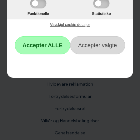
Single Day
Funktionelle
Statistiske
Cyber Monday
Vis/skjul cookie detaljer
Kundeservice
Kontakt os
Reklamation
Hvidevare reklamation
Fortrydelsesformular
Fortrydelsesret
Vilkår og Handelsbetingelser
Genafsendelse