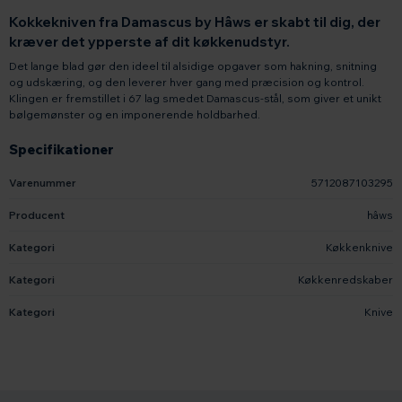
Kokkekniven fra Damascus by Hâws er skabt til dig, der
kræver det ypperste af dit køkkenudstyr.
Det lange blad gør den ideel til alsidige opgaver som hakning, snitning
og udskæring, og den leverer hver gang med præcision og kontrol.
Klingen er fremstillet i 67 lag smedet Damascus-stål, som giver et unikt
bølgemønster og en imponerende holdbarhed.
Specifikationer
Varenummer
5712087103295
Producent
hâws
Kategori
Køkkenknive
Kategori
Køkkenredskaber
Kategori
Knive