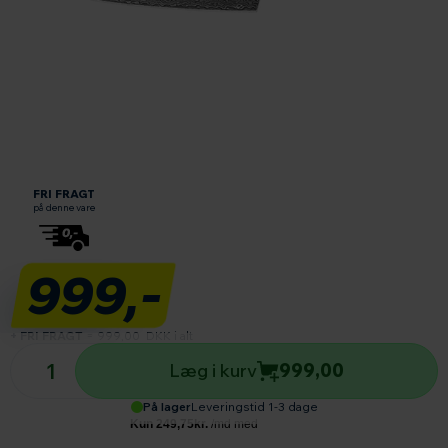
Læs om fri fragt
FRI FRAGT
på denne vare
999,-
+ FRI FRAGT
=
999,00
DKK i alt
Antal produkter
Læg i kurv
999,00
På lager
Leveringstid 1-3 dage