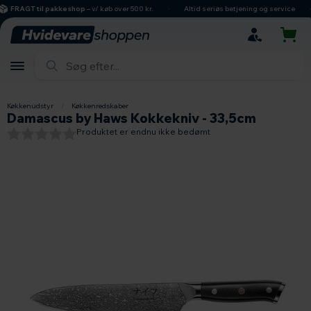
hovedindhold
søgning
navigation
indkøbskurv
FRAGT til pakkeshop
– v/ køb over 500 kr.
Altid seriøs betjening og service
Køkkenudstyr
/
Køkkenredskaber
Damascus by Haws Kokkekniv - 33,5cm
Produktet er endnu ikke bedømt