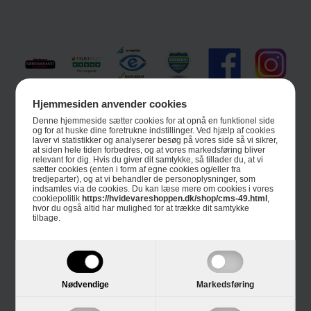
Hjemmesiden anvender cookies
Informationer
Denne hjemmeside sætter cookies for at opnå en funktionel side
og for at huske dine foretrukne indstillinger. Ved hjælp af cookies
Om Hvidevareshoppen.dk
laver vi statistikker og analyserer besøg på vores side så vi sikrer,
at siden hele tiden forbedres, og at vores markedsføring bliver
relevant for dig. Hvis du giver dit samtykke, så tillader du, at vi
Trustpilot
sætter cookies (enten i form af egne cookies og/eller fra
tredjeparter), og at vi behandler de personoplysninger, som
indsamles via de cookies. Du kan læse mere om cookies i vores
E-mærket
cookiepolitik
https://hvidevareshoppen.dk/shop/cms-49.html
,
hvor du også altid har mulighed for at trække dit samtykke
tilbage.
4 års garanti
Guides
Links
Nødvendige
Markedsføring
Black Friday