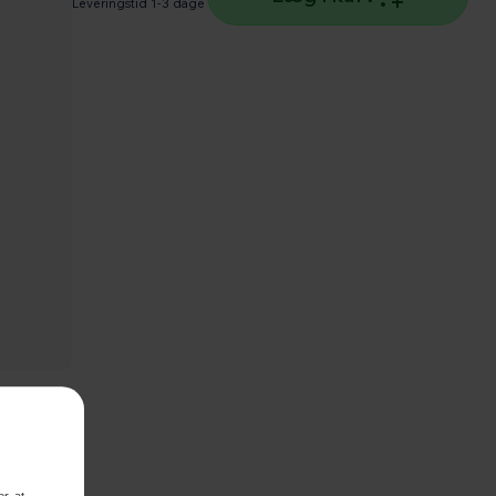
Leveringstid 1-3 dage
 af mad