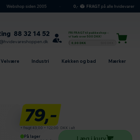
Webshop siden 2005
0,-
FRAGT
på alle hvidevarer
Ring
88 32 14 52
FRI FRAGT til pakkeshop -
v/ køb over 500 DKK!
l@hvidevareshoppen.dk
0,00 DKK
500 DKK
Velvære
Industri
Køkken og bad
Mærker
79,-
+ fragt 43,00
=
122,00
DKK i alt
Antal produkter
På lager
Læg i kurv