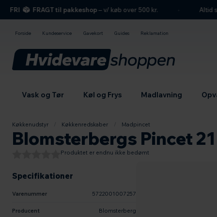
hovedindhold
søgning
navigation
indkøbskurv
FRI
FRAGT til pakkeshop
– v/ køb over 500 kr.
Altid se
Forside
Kundeservice
Gavekort
Guides
Reklamation
Vask og Tør
Køl og Frys
Madlavning
Opv
Køkkenudstyr
/
Køkkenredskaber
/
Madpincet
Blomsterbergs Pincet 21
Produktet er endnu ikke bedømt
Specifikationer
Varenummer
5722001007257
Producent
Blomsterberg