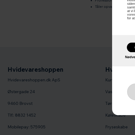
Professionel pincet på 
indst
siden
Tåler opvaskemaskine
samty
at vi
vores
for a
Nødve
Hvidevareshoppen
Hvidevare
Hvidevareshoppen.dk ApS
Kummefrysere
Østergade 24
Vaskemaskine
9460 Brovst
Tørretumbler
Tlf.: 8832 1452
Køleskabe
Mobilepay: 575905
Fryseskabe