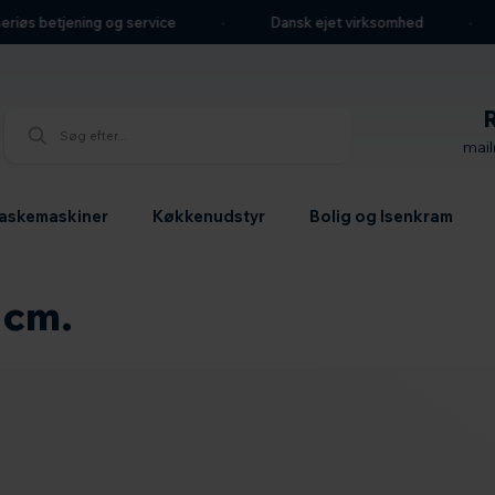
riøs betjening og service
Dansk ejet virksomhed
mai
askemaskiner
Køkkenudstyr
Bolig og Isenkram
 cm.