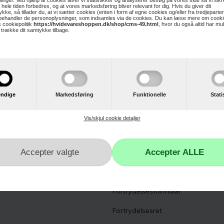
21 cm
illinger. Ved hjælp af cookies laver vi statistikker og analyserer besøg på vores side så vi sikre
 hele tiden forbedres, og at vores markedsføring bliver relevant for dig. Hvis du giver dit
kke, så tillader du, at vi sætter cookies (enten i form af egne cookies og/eller fra tredjeparter
 behandler de personoplysninger, som indsamles via de cookies. Du kan læse mere om cooki
 cookiepolitik
https://hvidevareshoppen.dk/shop/cms-49.html
, hvor du også altid har mu
t trække dit samtykke tilbage.
ndige
Markedsføring
Funktionelle
Stati
r
Kundeservice
Vis/skjul cookie detaljer
Kontakt os
Reklamation
Hvidevare reklamation
Fortrydelsesformular
Fortrydelsesret