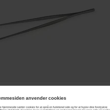
stål med spids, buet næb - Perfekt til dekorering
emmesiden anvender cookies
 hjemmeside sætter cookies for at opnå en funktionel side og for at huske dine foretrukne