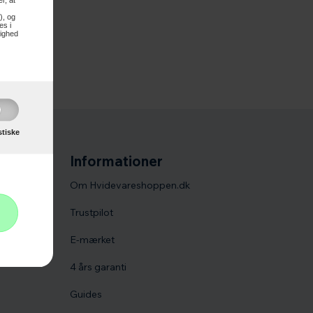
r, at
), og
es i
lighed
stiske
Informationer
Om Hvidevareshoppen.dk
Trustpilot
E-mærket
4 års garanti
Guides