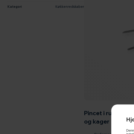
Kategori
Køkkenredskaber
Pincet i rustfrit 
Hj
og kager
Denne