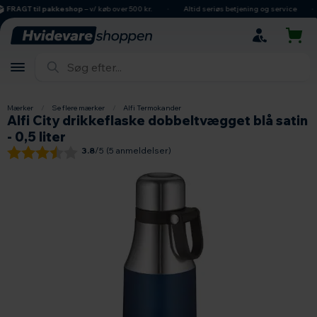
hovedindhold
søgning
navigation
indkøbskurv
FRAGT til pakkeshop
– v/ køb over 500 kr.
Altid seriøs betjening og service
Mærker
/
Se flere mærker
/
Alfi Termokander
Alfi City drikkeflaske dobbeltvægget blå satin
- 0,5 liter
3.8
/5 (
5
anmeldelser)