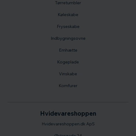
Tørretumbler
Køleskabe
Fryseskabe
Indbygningsovne
Emhætte
Kogeplade
Vinskabe
Komfurer
Hvidevareshoppen
Hvidevareshoppen.dk ApS
Østergade 24