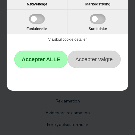
Guides
Nødvendige
Markedsføring
Links
Black Friday
Funktionelle
Statistiske
Single Day
Vis/skjul cookie detaljer
Cyber Monday
Kundeservice
Kontakt os
Reklamation
Hvidevare reklamation
Fortrydelsesformular