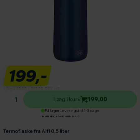
199,-
+ fragt 43,00
=
242,00
DKK i alt
Antal produkter
Læg i kurv
199,00
På lager
Leveringstid 1-3 dage
Termoflaske fra Alfi 0,5 liter