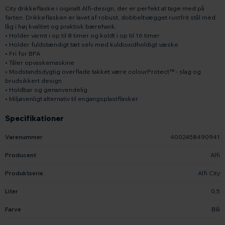
City drikkeflaske i oiginalt Alfi-design, der er perfekt at tage med på
farten. Drikkeflasken er lavet af robust, dobbeltvægget rustfrit stål med
låg i høj kvalitet og praktisk bærehank.
• Holder varmt i op til 8 timer og koldt i op til 16 timer
• Holder fuldstændigt tæt selv med kuldioxidholdigt væske
• Fri for BPA
• Tåler opvaskemaskine
• Modstandsdygtig overflade takket være colourProtect™ - slag og
brudsikkert design
• Holdbar og genanvendelig
• Miljøvenligt alternativ til engangsplastflasker
Specifikationer
Varenummer
4002458490941
Producent
Alfi
Produktserie
Alfi City
Liter
0,5
Farve
Blå