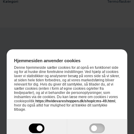
Kategori
Termoflasker
Hjemmesiden anvender cookies
Denne hjemmeside sætter cookies for at opnå en funktionel side
og for at huske dine foretrukne indstillinger. Ved hjælp af cookies
laver vi statistikker og analyserer besøg på vores side så vi sikrer,
Informationer
at siden hele tiden forbedres, og at vores markedsføring bliver
relevant for dig. Hvis du giver dit samtykke, så tillader du, at vi
sætter cookies (enten i form af egne cookies og/eller fra
Om Hvidevareshoppen.dk
tredjeparter), og at vi behandler de personoplysninger, som
indsamles via de cookies. Du kan læse mere om cookies i vores
cookiepolitik
https://hvidevareshoppen.dk/shop/cms-49.html
,
Trustpilot
hvor du også altid har mulighed for at trække dit samtykke
tilbage.
E-mærket
4 års garanti