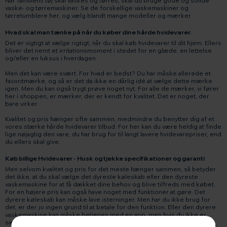
Når familiens tøj skal vaskes og tørres, skal du bruge gode og solide
vaske- og tørremaskiner. Se de forskellige vaskemaskiner og
tørretumblere her, og vælg blandt mange modeller og mærker.
Hvad skal man tænke på når du køber dine hårde hvidevarer.
Det er vigtigt at vælge rigtigt, når du skal køb hvidevarer til dit hjem. Ellers
bliver det nemt et irritationsmoment i stedet for en glæde, en lettelse
og/eller en luksus i hverdagen.
Men det kan være svært. For hvad er bedst? Du har måske allerede et
favoritmærke, og så er det da ikke en dårlig idé at vælge dette mærke
igen. Men du kan også trygt prøve noget nyt. For alle de mærker, vi fører
her i shoppen, er mærker, der er kendt for kvalitet. Det er noget, der
bare virker.
Kvalitet og pris hænger ofte sammen, medmindre du benytter dig af et
vores stærke hårde hvidevarer tilbud. For her kan du være heldig at finde
lige nøjagtig den vare, du har brug for til langt lavere hvidevarepriser, end
du ellers skal give.
Køb billige Hvidevarer - Husk og tjekke specifikationer og garanti
Men selvom kvalitet og pris for det meste hænger sammen, så betyder
det ikke, at du skal vælge det dyreste køleskab eller den dyreste
vaskemaskine for at få dækket dine behov og blive tilfreds med købet.
For en højere pris kan også have noget med funktioner at gøre. Det
dyrere køleskab kan måske lave isterninger. Men har du ikke brug for
det, er der jo ingen grund til at betale for den funktion. Eller den dyrere
vaskemaskine kan måske betjenes med en app, men hvis du ikke er
særlig teknologisk og hellere vil betjene din vaskemaskine manuelt, så