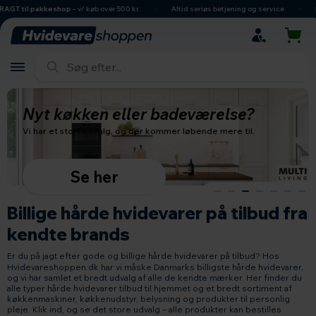
hovedindhold
søgning
navigation
indkøbskurv
 til pakkeshop
– v/ køb over 500 kr.
Altid seriøs betjening og service
Dans
Billige hårde hvidevarer på tilbud fra
kendte brands
Er du på jagt efter gode og billige hårde hvidevarer på tilbud? Hos
Hvidevareshoppen.dk har vi måske Danmarks billigste hårde hvidevarer,
og vi har samlet et bredt udvalg af alle de kendte mærker. Her finder du
alle typer hårde hvidevarer tilbud til hjemmet og et bredt sortiment af
køkkenmaskiner, køkkenudstyr, belysning og produkter til personlig
pleje. Klik ind, og se det store udvalg – alle produkter kan bestilles