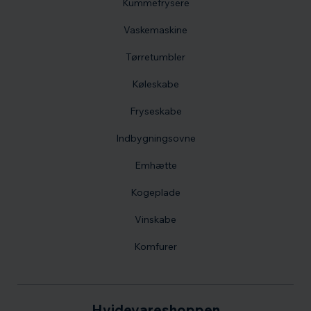
Kummefrysere
Vaskemaskine
Tørretumbler
Køleskabe
Fryseskabe
Indbygningsovne
Emhætte
Kogeplade
Vinskabe
Komfurer
Hvidevareshoppen