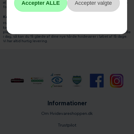
at når du handler online hos hvidevareshoppen.dk, har du altid 14 dages
fortrydelsesret, gældende fra den dag du modtager varen.
Køb billige hvidevarer på tilbud og andre elektriske artikler.
Hvidevareshoppen.dk har masser af tilbud på hårde hvidevarer og et
kæmpe udvalg af forskellige produkter til madlavning og personlige
pleje. Bestil online til Danmarks måske billigste hvidevarer tilbud allerede
i dag, så kan du få glæde af dine nye hårde hvidevarer i løbet af få dage.
Vi har altid hurtig levering.
Informationer
Om Hvidevareshoppen.dk
Trustpilot