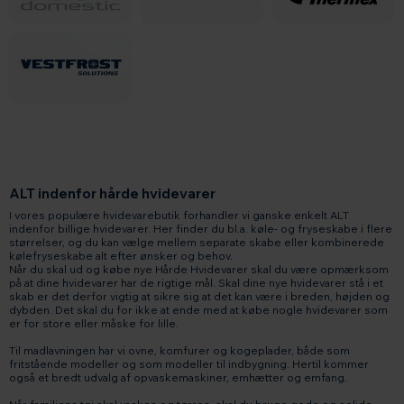
ALT indenfor hårde hvidevarer
I vores populære hvidevarebutik forhandler vi ganske enkelt ALT
indenfor billige hvidevarer. Her finder du bl.a. køle- og fryseskabe i flere
størrelser, og du kan vælge mellem separate skabe eller
kombinerede
kølefryseskabe
alt efter ønsker og behov.
Når du skal ud og købe nye Hårde Hvidevarer skal du være opmærksom
på at dine hvidevarer har de rigtige mål. Skal dine nye hvidevarer stå i et
skab er det derfor vigtig at sikre sig at det kan være i breden, højden og
dybden. Det skal du for ikke at ende med at købe nogle hvidevarer som
er for store eller måske for lille.
Til madlavningen har vi
ovne
,
komfurer
og
kogeplader
, både som
fritstående modeller og som modeller til indbygning. Hertil kommer
også et
bredt udvalg af opvaskemaskiner
,
emhætter
og emfang.