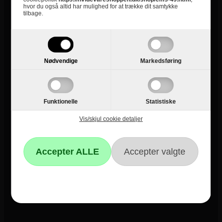
hvor du også altid har mulighed for at trække dit samtykke
tilbage.
Informationer
Om Hvidevareshoppen.dk
Trustpilot
Nødvendige
Markedsføring
E-mærket
4 års garanti
Funktionelle
Statistiske
Guides
Vis/skjul cookie detaljer
Links
Black Friday
Single Day
Cyber Monday