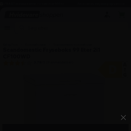
hovedindhold
søgning
navigation
indkøbskurv
FRAGT til pakkeshop
– v/ køb over 500 kr.
Altid seriøs betjening og service
Køl og Frys
/
Kummefrysere
/
Scandomestic kummefryser
Scandomestic Fryseboks 99 liter 2i1
CF100WD
3.78
/5 (
9
anmeldelser)