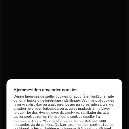
Den har integreret håndtag i både siden og foran i låget, LED lys i låget,
samt afløbsstuds foran til brug ved afrimning. Yderligere medfølger der
1 trådkurv.
Specifikationer
Varenummer
5704704018822
Energimærkning
D
Kategori
Kummefrysere
Kategori
Frysebokse
Hjemmesiden anvender cookies
Denne hjemmeside sætter cookies for at opnå en funktionel side
og for at huske dine foretrukne indstillinger. Ved hjælp af cookies
laver vi statistikker og analyserer besøg på vores side så vi sikrer,
at siden hele tiden forbedres, og at vores markedsføring bliver
relevant for dig. Hvis du giver dit samtykke, så tillader du, at vi
sætter cookies (enten i form af egne cookies og/eller fra
tredjeparter), og at vi behandler de personoplysninger, som
indsamles via de cookies. Du kan læse mere om cookies i vores
cookiepolitik
https://hvidevareshoppen.dk/shop/cms-49.html
,