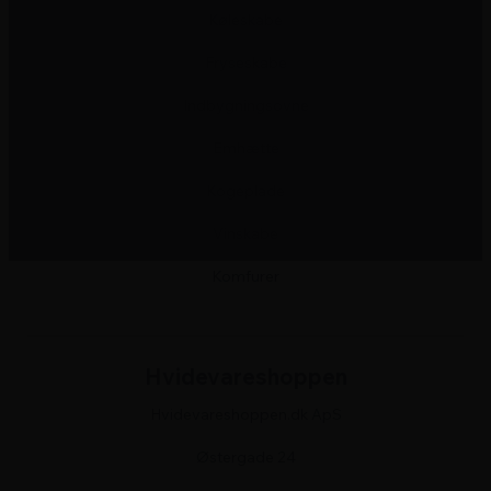
Køleskabe
Fryseskabe
Indbygningsovne
Emhætte
Kogeplade
Vinskabe
Komfurer
Hvidevareshoppen
Hvidevareshoppen.dk ApS
Østergade 24