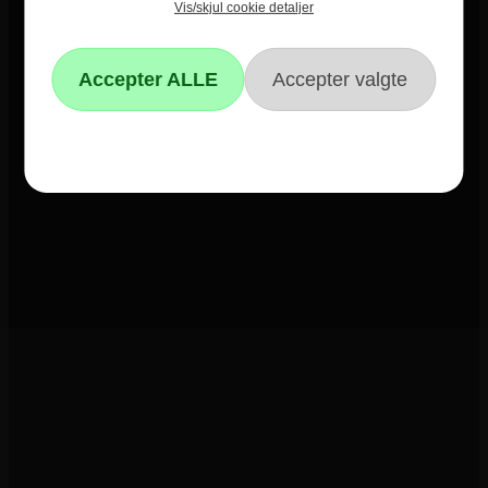
Vis/skjul cookie detaljer
Informationer
Om Hvidevareshoppen.dk
Trustpilot
E-mærket
4 års garanti
Guides