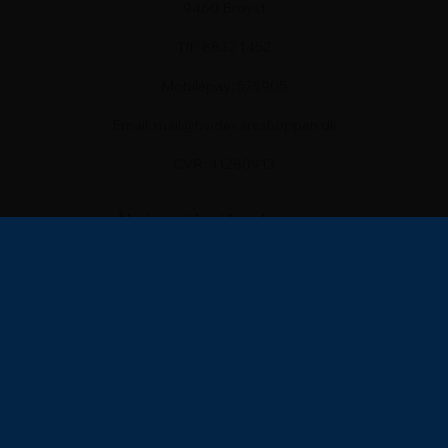
9460 Brovst
Tlf.: 8832 1452
Mobilepay: 575905
Email: mail@hvidevareshoppen.dk
CVR: 41280913
Åbningstider i kundeservice
Mandag - Fredag 9-17
Lørdag 10-13
Søndag Lukket