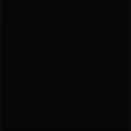
Ikke på lager
Ikke på lager
Leveringstid 2-6 dage
Køle-fryseskab fra Vestfrost - Model HOF KF 180
Selvafrimende i køleskab
No frost i fryseren
Produktmål 180*54*59,5 cm (H*B*D)
Køleskab 195 liter
Frysedel 75 liter
40 db
Energiklasse E
Håndtag integreret i døre
Vendbare døre
LED lys i toppen af køleskabet
Specifikationer
Varenummer
5709395285508