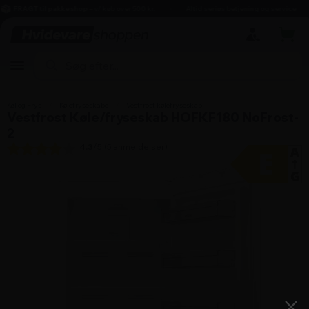
hovedindhold
søgning
navigation
indkøbskurv
FRAGT til pakkeshop
– v/ køb over 500 kr.
Altid seriøs betjening og service
Køl og Frys
/
Kølefryseskabe
/
Vestfrost kølefryseskab
Vestfrost Køle/fryseskab HOFKF180 NoFrost-
2
4.3
/5 (
5
anmeldelser)