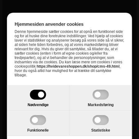
Dybde (mm)
595
Højde (mm)
1800
Hjemmesiden anvender cookies
Bredde (mm)
540
Denne hjemmeside sætter cookies for at opnå en funktionel side
og for at huske dine foretrukne indstillinger. Ved hjælp af cookies
laver vi statistikker og analyserer besøg på vores side så vi sikrer,
Producent
Vestfrost
at siden hele tiden forbedres, og at vores markedsføring bliver
relevant for dig. Hvis du giver dit samtykke, så tillader du, at vi
Energimærkning
E
sætter cookies (enten i form af egne cookies og/eller fra
tredjeparter), og at vi behandler de personoplysninger, som
indsamles via de cookies. Du kan læse mere om cookies i vores
Integrerbart
Nej
cookiepolitik
https://hvidevareshoppen.dk/shop/cms-49.html
,
hvor du også altid har mulighed for at trække dit samtykke
Køleskab Kapacitet i Liter
195
tilbage.
Fryseskab Kapacitet i Liter
75
Kategori
Kølefryseskabe
Nødvendige
Markedsføring
Farve Hvidevarer
Hvid
2+2 års garanti
Nej
Funktionelle
Statistiske
Special Funktion
NoFrost