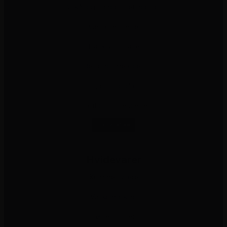
Vilkår og Handelsbetingelser
Genafsendelse
Track and Trace
Betalingsmetoder
Hjælp til ordre
Fragt og forsendelse
Fortryd aftale
Hvidevarer
Kummefrysere
Vaskemaskine
Tørretumbler