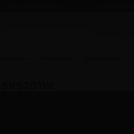
Altid seriøs betjening og service
Dansk ejet virksomhed
mai
askemaskiner
Køkkenudstyr
Bolig og Isenkram
b SKS201W