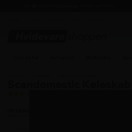
hovedindhold
søgning
navigation
indkøbskurv
FRI
FRAGT til pakkeshop
– v/ køb over 500 kr.
Forside
Kundeservice
Gavekort
Guides
Reklamation
Vask og Tør
Køl og Frys
Madlavning
Opv
Køl og Frys
/
Køleskabe
/
Scandomestic køleskab
Scandomestic Køleska
3.3
/5 (
20
anmeldelser)
Læs om fri fragt
FRI FRAGT
på denne vare