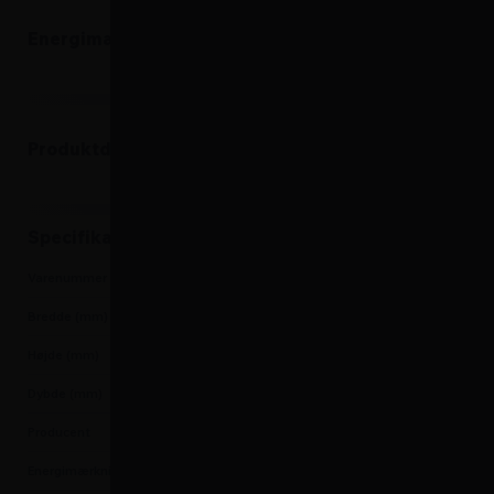
Energimærke
Produktdatablad
Produktdatablad
Specifikationer
Varenummer
5704704013087
Bredde (mm)
540
Højde (mm)
1250
Dybde (mm)
580
Producent
Scandomestic
Energimærkning
E