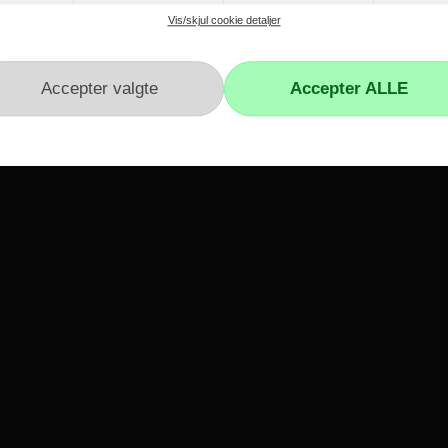
Vis/skjul cookie detaljer
50 x 550 x 570 mm
r
Kundeservice
Kontakt os
Reklamation
Hvidevare reklamation
Fortrydelsesformular
Fortrydelsesret