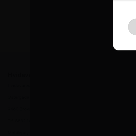
Lydniveau: 40 dB(A)
Produktmål (HxBxD): 12
Hvidevareshoppen
Hvidevare
Hvidevareshoppen.dk ApS
Kummefrysere
Østergade 24
Vaskemaskine
9460 Brovst
Tørretumbler
Tlf.: 8832 1452
Køleskabe
Mobilepay: 575905
Fryseskabe