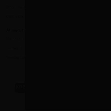
Email: mail@hvidevareshoppen.dk
Indbygningso
CVR: 41280913
Emhætte
Kogeplade
Åbningstider i kundeservice
Vinskabe
Mandag - Fredag 9-17
Komfurer
Lørdag 10-13
Søndag Lukket