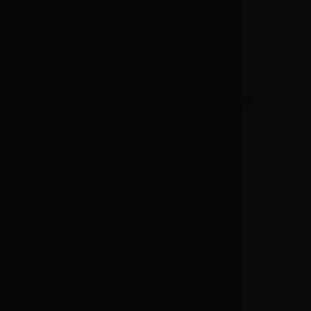
Tilkøb Montering
Tilkøb Bortskaffelse
Tilkøb Indbæring
+ FRI FRAGT
=
2.999,00
DKK i alt
På lager
Læg i kurv
Leveringstid 1-3 dage