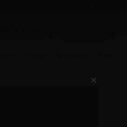
Webshop siden 2005
0,-
FRAGT
på alle hvide
Ring
88 32 14 52
FRI FRAGT til pakkeshop -
v/ køb over 500 DKK!
l@hvidevareshoppen.dk
0,00 DKK
500 DKK
Velvære
Industri
Køkken og bad
Mærker
2.999,-