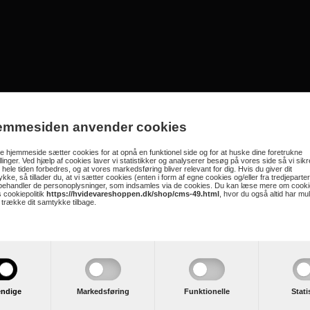
ndomestic - SKS 201 W
emmesiden anvender cookies
stillet i et kompakt og stilrent hvidt design med en kapacitet på hele 197 liter. 
 hjemmeside sætter cookies for at opnå en funktionel side og for at huske dine foretrukne
der af holdbart sikkerhedsglas, en rummelig grøntsagsskuffe samt praktisk opbev
illinger. Ved hjælp af cookies laver vi statistikker og analyserer besøg på vores side så vi sikre
or mest mulig udnyttelse af pladsen.
 hele tiden forbedres, og at vores markedsføring bliver relevant for dig. Hvis du giver dit
kke, så tillader du, at vi sætter cookies (enten i form af egne cookies og/eller fra tredjeparter
 behandler de personoplysninger, som indsamles via de cookies. Du kan læse mere om cooki
 cookiepolitik
https://hvidevareshoppen.dk/shop/cms-49.html
, hvor du også altid har mu
t trække dit samtykke tilbage.
stk. - Justerbare
ndige
Markedsføring
Funktionelle
Stati