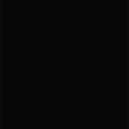
Kummefryser fra Gram FB3420-95
Design FreshBox
Produktmål i mm HxBXD 852x1448x721
Energiklasse
Energiforbrug i kWh pr. år 267
Rumfang i liter frys netto 420
Lydniveau klasse C
Lydniveau i db 40
KlimaklasseSN-T
Antal kompressorer elektronisk ventil1
Håndtag - eksternt med lås
Lys LED
Strømvisning
Sikkerhed ved strømafbrydelse i timer fra -18 C til -9 C
Indfrysningskapacitet kg til -18 C
Styring - elektronisk med display
Udskiftelig tætningsliste i låge
Kan stå i rumtemperaturer ned til -15 C
FlexiFreeze