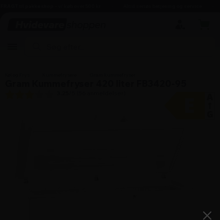
hovedindhold
søgning
navigation
indkøbskurv
AGT til pakkeshop
– v/ køb over 500 kr.
Altid seriøs betjening og service
D
Køl og Frys
/
Kummefrysere
/
Gram kummefryser
Gram Kummefryser 420 liter FB3420-95
3.25
/5 (
56
anmeldelser)