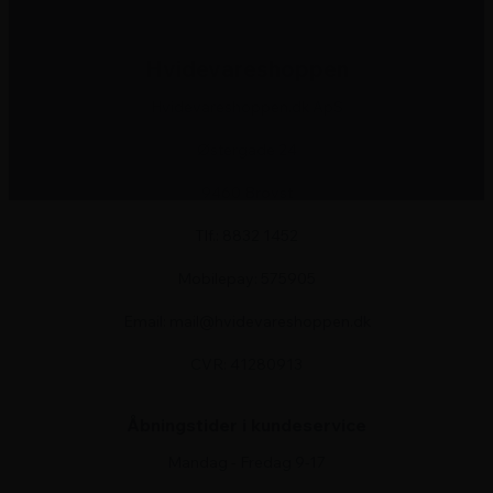
Hvidevareshoppen
Hvidevareshoppen.dk ApS
Østergade 24
9460 Brovst
Tlf.: 8832 1452
Mobilepay: 575905
Email: mail@hvidevareshoppen.dk
CVR: 41280913
Åbningstider i kundeservice
Mandag - Fredag 9-17