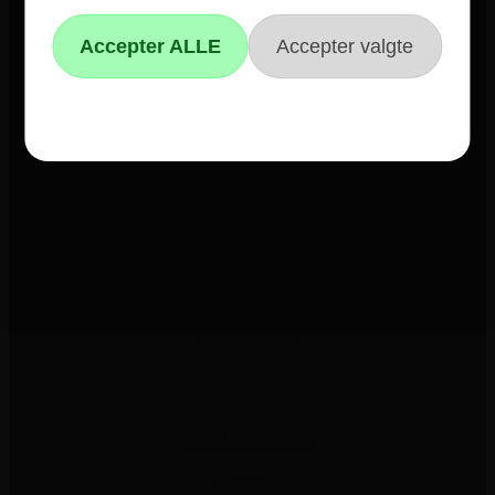
Trustpilot
E-mærket
4 års garanti
Guides
Links
Black Friday
Single Day
Cyber Monday
Kundeservice
Kontakt os