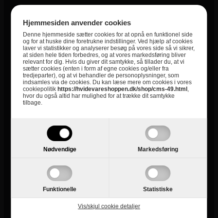
Specifikationer
Hjemmesiden anvender cookies
Varenummer
5709708237361
Denne hjemmeside sætter cookies for at opnå en funktionel side
og for at huske dine foretrukne indstillinger. Ved hjælp af cookies
laver vi statistikker og analyserer besøg på vores side så vi sikrer,
Kategori
Kummefrysere
at siden hele tiden forbedres, og at vores markedsføring bliver
relevant for dig. Hvis du giver dit samtykke, så tillader du, at vi
Kategori
sætter cookies (enten i form af egne cookies og/eller fra
Frysebokse
tredjeparter), og at vi behandler de personoplysninger, som
indsamles via de cookies. Du kan læse mere om cookies i vores
cookiepolitik
https://hvidevareshoppen.dk/shop/cms-49.html
,
hvor du også altid har mulighed for at trække dit samtykke
tilbage.
Nødvendige
Markedsføring
Funktionelle
Statistiske
Informationer
Vis/skjul cookie detaljer
Om Hvidevareshoppen.dk