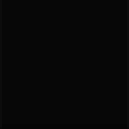
SuperFreeze
Tøvandsafløb
Fordele