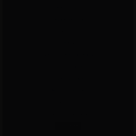
Reklamation
Hvidevare reklamation
Fortrydelsesformular
Fortrydelsesret
Vilkår og Handelsbetingelser
Genafsendelse
Track and Trace
Betalingsmetoder
Hjælp til ordre
Fragt og forsendelse
Fortryd aftale