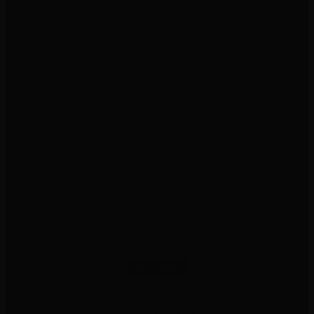
Hvidevare reklamation
Fortrydelsesformular
Fortrydelsesret
Vilkår og Handelsbetingelser
Genafsendelse
Track and Trace
Betalingsmetoder
Hjælp til ordre
Fragt og forsendelse
Fortryd aftale