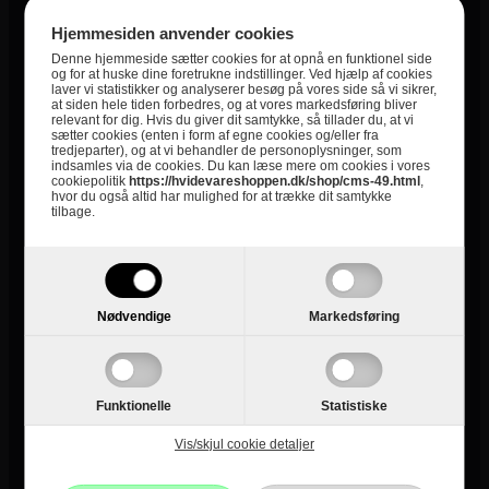
Kategori
Kummefrysere
Hjemmesiden anvender cookies
Kategori
Frysebokse
Denne hjemmeside sætter cookies for at opnå en funktionel side
og for at huske dine foretrukne indstillinger. Ved hjælp af cookies
2+2 års garanti
Nej
laver vi statistikker og analyserer besøg på vores side så vi sikrer,
at siden hele tiden forbedres, og at vores markedsføring bliver
Farve Hvidevarer
Hvid
relevant for dig. Hvis du giver dit samtykke, så tillader du, at vi
sætter cookies (enten i form af egne cookies og/eller fra
tredjeparter), og at vi behandler de personoplysninger, som
indsamles via de cookies. Du kan læse mere om cookies i vores
cookiepolitik
https://hvidevareshoppen.dk/shop/cms-49.html
,
hvor du også altid har mulighed for at trække dit samtykke
tilbage.
Nødvendige
Markedsføring
Informationer
Funktionelle
Statistiske
Vis/skjul cookie detaljer
Om Hvidevareshoppen.dk