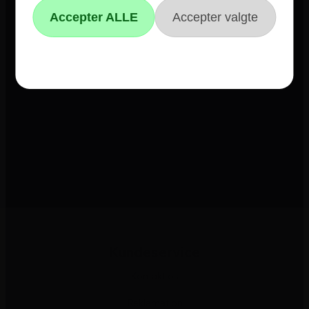
Trustpilot
E-mærket
4 års garanti
Guides
Links
Black Friday
Single Day
Cyber Monday
Kundeservice
Kontakt os
Reklamation