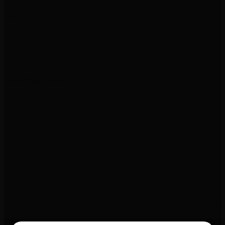
Mål
Ydremål (WxDxH): 1505x655x865
Indremål (WxDxH): 1386x536x697
Specifikationer
Varenummer
57057690001040
Dybde (mm)
730
Højde (mm)
860
Bredde (mm)
1500
Producent
Elcold
Energimærkning
C
Liter
504