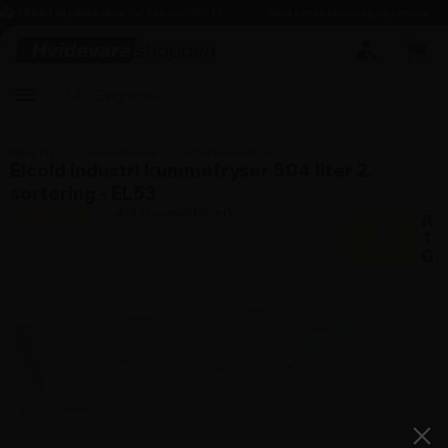
hovedindhold
søgning
navigation
indkøbskurv
FRAGT til pakkeshop
– v/ køb over 500 kr.
Altid seriøs betjening og service
Køl og Frys
/
Kummefrysere
/
Elcold kummefryser
Elcold industri kummefryser 504 liter 2.
sortering - EL53
4
/5 (
3
anmeldelser)