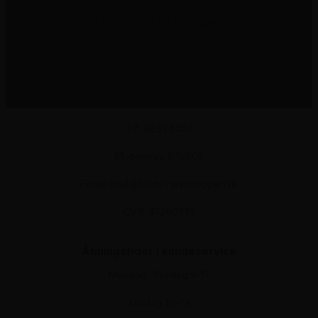
Hvidevareshoppen
Hvidevareshoppen.dk ApS
Østergade 24
9460 Brovst
Tlf.: 8832 1452
Mobilepay: 575905
Email: mail@hvidevareshoppen.dk
CVR: 41280913
Åbningstider i kundeservice
Mandag - Fredag 9-17
Lørdag 10-13