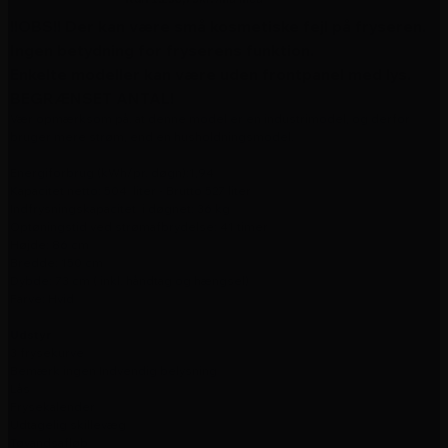
!!OBS!! Der kan være små kosmetiske fejl på fryseren.
Ingen betydning for fryserens funktion.
Enkelte modeller kan være uden frontpanel med lys.
BEGRÆNSET ANTAL!
Vær opmærksom på. at denne model er en industrimodel, og derfor
bruger mere strøm, end en husholdningsmodel.
Energiforbrug (kWh/pr. døgn):1,94
Kapacitet netto: 504 liter - Brutto 527 liter
Indfrysningskapacitet i døgnet: 36 kg
Optøningstid ved strømafbrydelse: 41 timer
Højde: 86 cm
Bredde: 150 cm
Dybde: 73 cm ( inkl. håndtag og hængsel)
Farve: Hvid
Udstyr
3 frysekurve
Bemærk ingen Indvendig belysning
Lås
Frysekalender
Udtagelig skillevæg
Tøvandsafløb