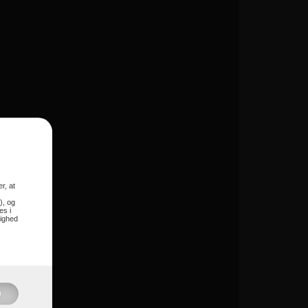
model.
r, at
), og
es i
lighed