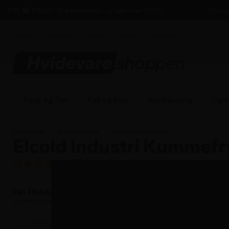
hovedindhold
søgning
navigation
indkøbskurv
FRI
FRAGT til pakkeshop
– v/ køb over 500 kr.
Altid ser
Forside
Kundeservice
Gavekort
Guides
Reklamation
Vask og Tør
Køl og Frys
Madlavning
Opv
Køl og Frys
/
Kummefrysere
/
Elcold kummefryser
Elcold Industri Kummefry
4.17
/5 (
6
anmeldelser)
Læs om fri fragt
FRI FRAGT
på denne vare