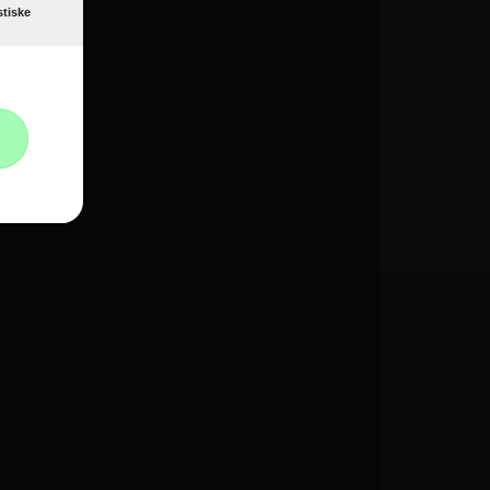
stiske
Informationer
Om Hvidevareshoppen.dk
Trustpilot
E-mærket