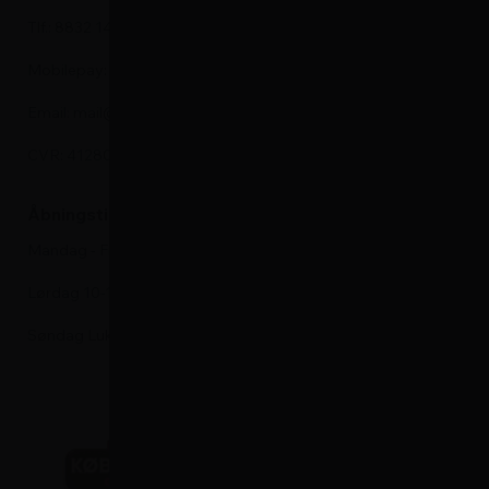
Tlf.: 8832 1452
Køleskabe
Mobilepay: 575905
Fryseskabe
Email: mail@hvidevareshoppen.dk
Indbygningso
CVR: 41280913
Emhætte
Kogeplade
Åbningstider i kundeservice
Vinskabe
Mandag - Fredag 9-17
Komfurer
Lørdag 10-13
Søndag Lukket