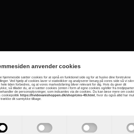
ser 491 Liter fra Elcold EL53
model er en industrimodel, og derfor bruger mere strøm, end en husholdnings
emmesiden anvender cookies
:1,94
 hjemmeside sætter cookies for at opnå en funktionel side og for at huske dine foretrukne
utto 491 liter
illinger. Ved hjælp af cookies laver vi statistikker og analyserer besøg på vores side så vi sikre
t: 36 kg
 hele tiden forbedres, og at vores markedsføring bliver relevant for dig. Hvis du giver dit
kke, så tillader du, at vi sætter cookies (enten i form af egne cookies og/eller fra tredjeparter
else: 41 timer
 behandler de personoplysninger, som indsamles via de cookies. Du kan læse mere om cooki
 cookiepolitik
https://hvidevareshoppen.dk/shop/cms-49.html
, hvor du også altid har mu
t trække dit samtykke tilbage.
 og hængsel)
ysning