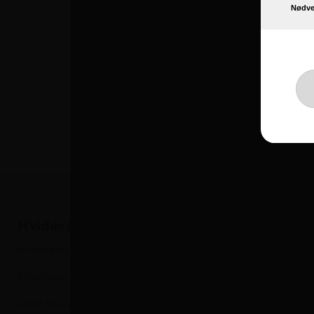
Lås
Nødve
Frysekalender
Udtagelig skillevæg
Tøvandsafløb
Mål
Ydremål (WxDxH): 1505x655x
Indremål (WxDxH): 1386x536
Hvidevareshoppen
Hvidevare
Hvidevareshoppen.dk ApS
Kummefrysere
Østergade 24
Vaskemaskine
9460 Brovst
Tørretumbler