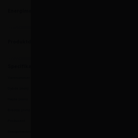
Energimærke
Produktdatablad
Produktdatablad
Specifikationer
Varenummer
5705769000104
Dybde (mm)
730
Højde (mm)
860
Bredde (mm)
1500
Producent
Elcold
Energimærkning
C