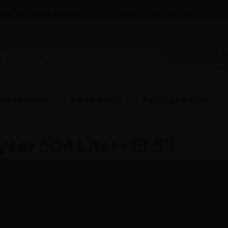
iøs betjening og service
Dansk ejet virksomhed
mai
askemaskiner
Køkkenudstyr
Bolig og Isenkram
ser 504 Liter - EL53