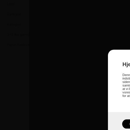
Liter
504
Kategori
Kummefrysere
Kategori
Frysebokse
2+2 års garanti
Nej
Farve Hvidevarer
Hvid
Industri Kummefry
Vær opmærksom på. at denne 
Hj
Energiforbrug (kWh/pr. døgn)
Denne
Kapacitet netto: 426 liter - Br
indst
Indfrysningskapacitet i døgne
siden
samty
Optøningstid ved strømafbryd
at vi
Højde: 86 cm
vores
Bredde: 150 cm
for a
Dybde: 73 cm ( inkl. håndtag
Farve: Hvid
Udstyr
Digital termometer på fronten
3 frysekurve
Bemærk ingen Indvendig bel