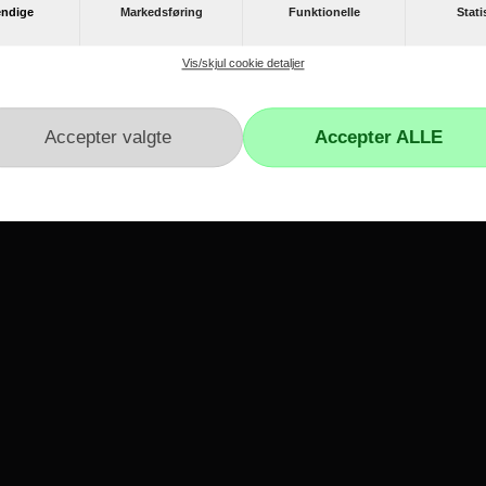
ndige
Markedsføring
Funktionelle
Stati
Vis/skjul cookie detaljer
865
x697
r
Kundeservice
Kontakt os
Reklamation
Hvidevare reklamation