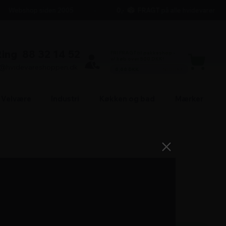
Webshop siden 2005
0,-
FRAGT
på alle hvidevarer
Ring
88 32 14 52
FRI FRAGT til pakkeshop -
v/ køb over 500 DKK!
l@hvidevareshoppen.dk
0,00 DKK
500 DKK
Velvære
Industri
Køkken og bad
Mærker
5.500,-
+ FRI FRAGT
=
5.500,00
DKK i alt
Antal produkter