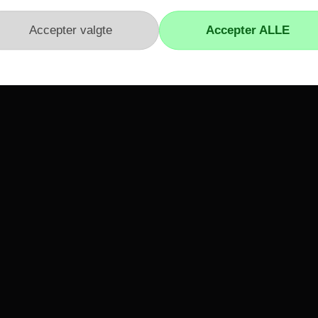
r
Kundeservice
Kontakt os
Reklamation
Hvidevare reklamation
Fortrydelsesformular
Fortrydelsesret
vne
Vilkår og Handelsbetingelser
Genafsendelse