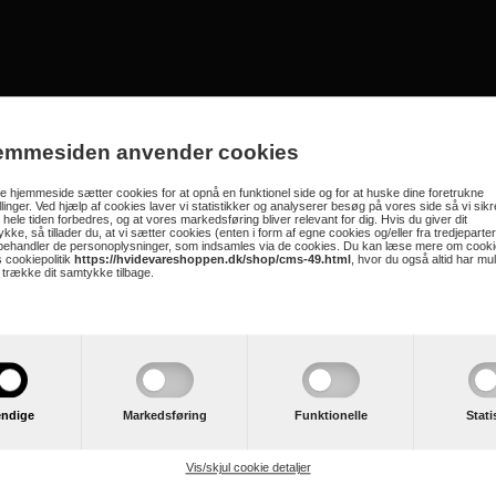
emmesiden anvender cookies
 også bruges som kølerum
 hjemmeside sætter cookies for at opnå en funktionel side og for at huske dine foretrukne
illinger. Ved hjælp af cookies laver vi statistikker og analyserer besøg på vores side så vi sikre
 hele tiden forbedres, og at vores markedsføring bliver relevant for dig. Hvis du giver dit
kke, så tillader du, at vi sætter cookies (enten i form af egne cookies og/eller fra tredjeparter
iljø ved temperaturer ned til -15°C
 behandler de personoplysninger, som indsamles via de cookies. Du kan læse mere om cooki
 cookiepolitik
https://hvidevareshoppen.dk/shop/cms-49.html
, hvor du også altid har mu
eskab 8°C til 2°C
t trække dit samtykke tilbage.
er -12°C til -24°C
 5 års garanti
dtag
e vinkler på 45 °-75 °
l
ndige
Markedsføring
Funktionelle
Stati
Vis/skjul cookie detaljer