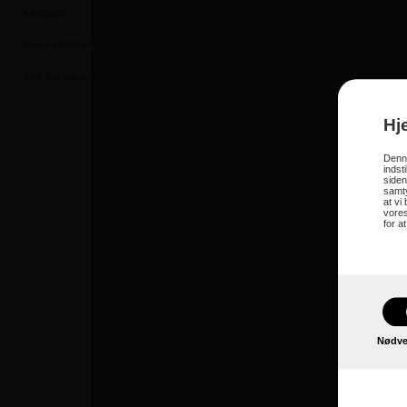
Kategori
Kummefrysere
Farve Hvidevarer
Hvid
2+2 års garanti
Nej
Hj
Denne fryser kan
Denne
indst
siden
samty
Kan placeres i et tørt m
at vi
vores
2 i 1 -Temperatur for køl
for a
2 i 1 - Temperatur til frys
Inverter-kompressor med
LED lys - Integreret hån
Låget kan stå i forskellig
2 drejehjul og 2 faste hju
2 kurve medfølger
Nødve
299 liter