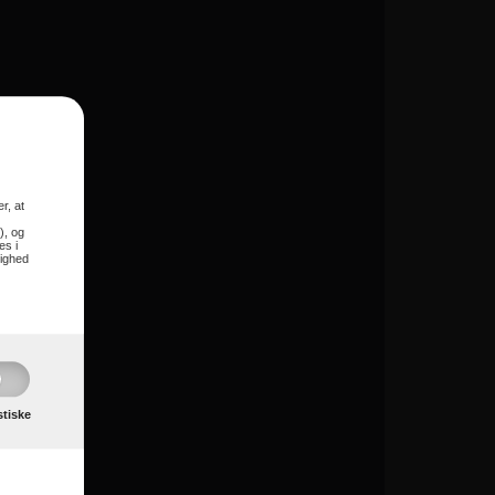
r, at
), og
es i
lighed
stiske