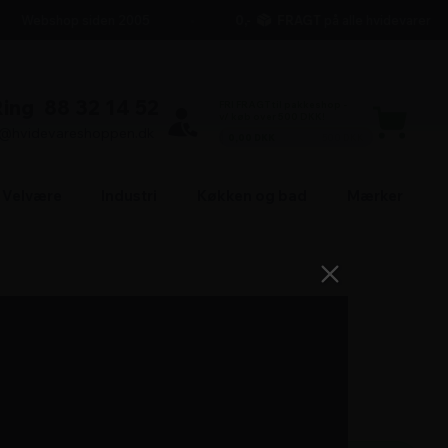
Webshop siden 2005
0,-
FRAGT
på alle hvidevarer
Ring
88 32 14 52
FRI FRAGT til pakkeshop -
v/ køb over 500 DKK!
l@hvidevareshoppen.dk
0,00 DKK
500 DKK
Velvære
Industri
Køkken og bad
Mærker
4.099,-
+ FRI FRAGT
=
4.099,00
DKK i alt
Antal produkter