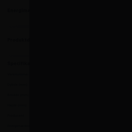
Energimærke
Produktdatablad
Produktdatablad
Specifikationer
Varenummer
5704704018846
Dybde (mm)
610
Bredde (mm)
1125
Højde (mm)
835
Producent
Scandomestic
Energimærkning
D