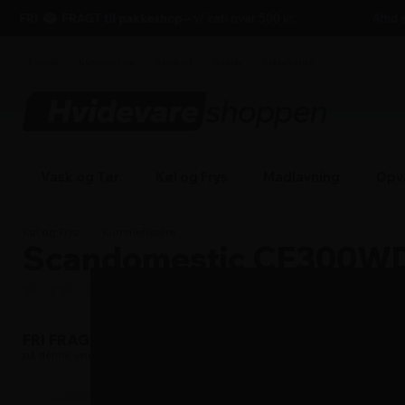
hovedindhold
søgning
navigation
indkøbskurv
FRI
FRAGT til pakkeshop
– v/ køb over 500 kr.
Altid se
Forside
Kundeservice
Gavekort
Guides
Reklamation
Vask og Tør
Køl og Frys
Madlavning
Opv
Køl og Frys
/
Kummefrysere
Scandomestic CF300WD 
Produktet er endnu ikke bedømt
Læs om fri fragt
FRI FRAGT
på denne vare