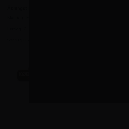
Kogeplade
Åbningstider i kundeservice
Vinskabe
Mandag - Fredag 9-17
Komfurer
Lørdag 10-13
Søndag Lukket