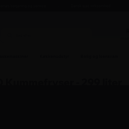
riøs betjening og service
Dansk ejet virksomhed
mai
askemaskiner
Køkkenudstyr
Bolig og Isenkram
Kummefryser - 299 liter