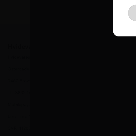
Hvidevareshoppen
Hvidevare
Hvidevareshoppen.dk ApS
Kummefrysere
Østergade 24
Vaskemaskine
9460 Brovst
Tørretumbler
Tlf.: 8832 1452
Køleskabe
Mobilepay: 575905
Fryseskabe
Email: mail@hvidevareshoppen.dk
Indbygningso
CVR: 41280913
Emhætte