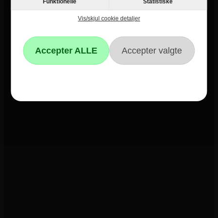
Funktionelle
Statistiske
Vis/skjul cookie detaljer
Informationer
Om Hvidevareshoppen.dk
Trustpilot
E-mærket
4 års garanti
Guides
Links
Black Friday
Single Day
Cyber Monday