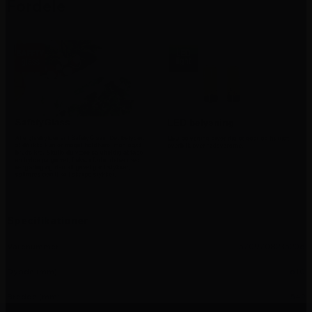
Fordele
Specifikationer
Varenummer
5709708235206
Dybde (mm)
610
Bredde (mm)
542