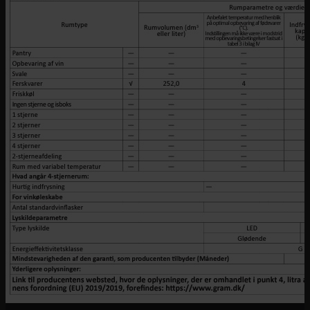
besked, så snart varen igen er på lager!
Ikke på lager
Ikke på lager
udgået
KS3265-94/1 Køleskab fra Gram
Hvidt køleskab i energiklasse F med LED belysning og glashylder i
SafetyGlass.
Energiklasse F
Rumfang netto 252 liter
Produktmål HxBxD: 145,7x54,2x61 cm