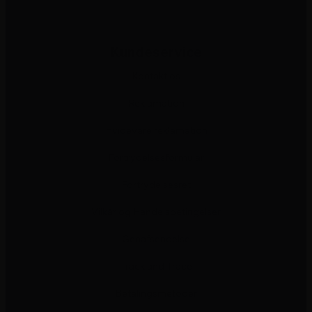
Kundeservice
Kontakt os
Reklamation
Hvidevare reklamation
Fortrydelsesformular
Fortrydelsesret
Vilkår og Handelsbetingelser
Genafsendelse
Track and Trace
Betalingsmetoder