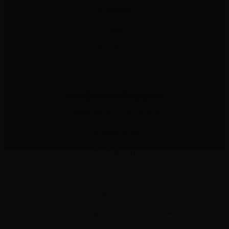
Kogeplade
Vinskabe
Komfurer
Hvidevareshoppen
Hvidevareshoppen.dk ApS
Østergade 24
9460 Brovst
Tlf.: 8832 1452
Mobilepay: 575905
Email: mail@hvidevareshoppen.dk