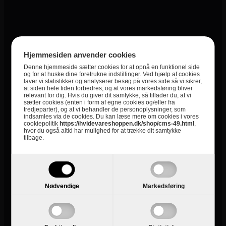
Højde (mm)
1457
Producent
Gram
Energimærkning
F
Hjemmesiden anvender cookies
Integrerbart
Nej
Denne hjemmeside sætter cookies for at opnå en funktionel side
og for at huske dine foretrukne indstillinger. Ved hjælp af cookies
Køleskab Kapacitet i Liter
252
laver vi statistikker og analyserer besøg på vores side så vi sikrer,
at siden hele tiden forbedres, og at vores markedsføring bliver
relevant for dig. Hvis du giver dit samtykke, så tillader du, at vi
Kategori
Køleskabe
sætter cookies (enten i form af egne cookies og/eller fra
tredjeparter), og at vi behandler de personoplysninger, som
Farve Hvidevarer
Hvid
indsamles via de cookies. Du kan læse mere om cookies i vores
cookiepolitik
https://hvidevareshoppen.dk/shop/cms-49.html
,
hvor du også altid har mulighed for at trække dit samtykke
2+2 års garanti
Nej
tilbage.
Nødvendige
Markedsføring