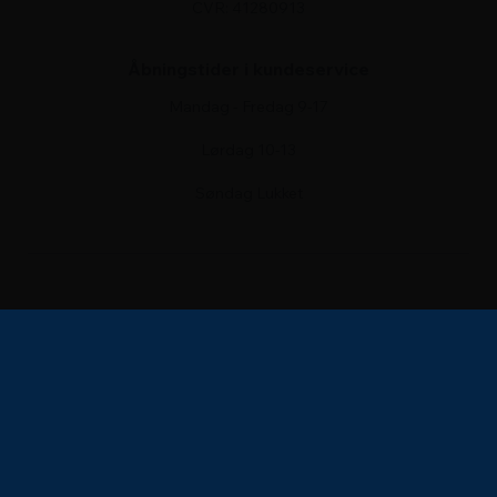
CVR: 41280913
Åbningstider i kundeservice
Mandag - Fredag 9-17
Lørdag 10-13
Søndag Lukket