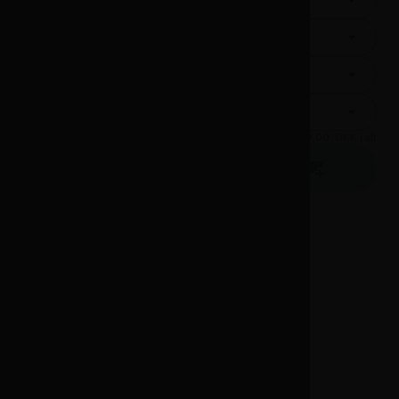
Tilkøb Montering
Tilkøb Bortskaffelse
Tilkøb Dørvending
Tilkøb Indbæring
+ FRI FRAGT
=
7.999,00
DKK i alt
På lager
Læg i kurv
Leveringstid 1-3 dage