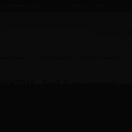
øs betjening og service
Dansk ejet virksomhed
mai
askemaskiner
Køkkenudstyr
Bolig og Isenkram
XEW - 2+2 års garanti