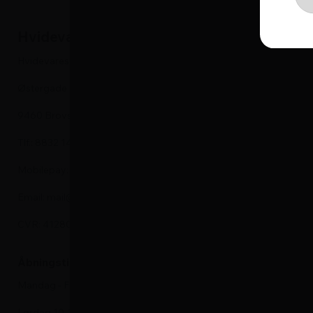
Hvidevareshoppen
Hvidevare
Hvidevareshoppen.dk ApS
Kummefrysere
Østergade 24
Vaskemaskine
9460 Brovst
Tørretumbler
Tlf.: 8832 1452
Køleskabe
Mobilepay: 575905
Fryseskabe
Email: mail@hvidevareshoppen.dk
Indbygningso
CVR: 41280913
Emhætte
Kogeplade
Åbningstider i kundeservice
Vinskabe
Mandag - Fredag 9-17
Komfurer
Lørdag 10-13