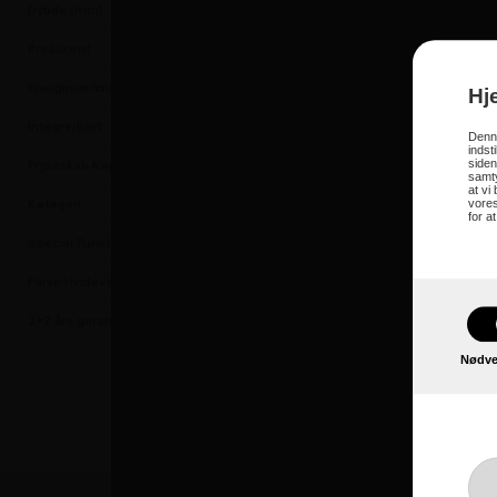
Dybde (mm)
650
Producent
AEG
OAG7N28XEW Fry
Energimærkning
E
Hj
Integrerbart
Nej
NoFrost forhindrer isop
Denne
indst
Nem adgang til fryser
siden
Fryseskab Kapacitet i Liter
280
samty
Fryserens elegante, nut
at vi
Kategori
Fryseskabe
vores
for a
Special Funktion
NoFrost
Farve Hvidevarer
Hvid
2+2 års garanti
Ja
Nødve