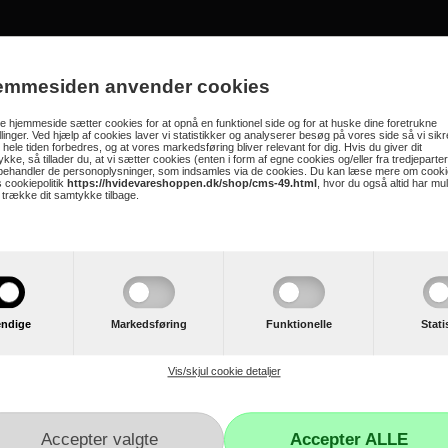
seskab fra AEG
emmesiden anvender cookies
bygning i fryseren
 hjemmeside sætter cookies for at opnå en funktionel side og for at huske dine foretrukne
illinger. Ved hjælp af cookies laver vi statistikker og analyserer besøg på vores side så vi sikre
en med QuickDoorOpener dørsystemet
 hele tiden forbedres, og at vores markedsføring bliver relevant for dig. Hvis du giver dit
kke, så tillader du, at vi sætter cookies (enten i form af egne cookies og/eller fra tredjeparter
idige design giver dit køkken et moderne look
 behandler de personoplysninger, som indsamles via de cookies. Du kan læse mere om cooki
 cookiepolitik
https://hvidevareshoppen.dk/shop/cms-49.html
, hvor du også altid har mu
t trække dit samtykke tilbage.
ndige
Markedsføring
Funktionelle
Stati
Vis/skjul cookie detaljer