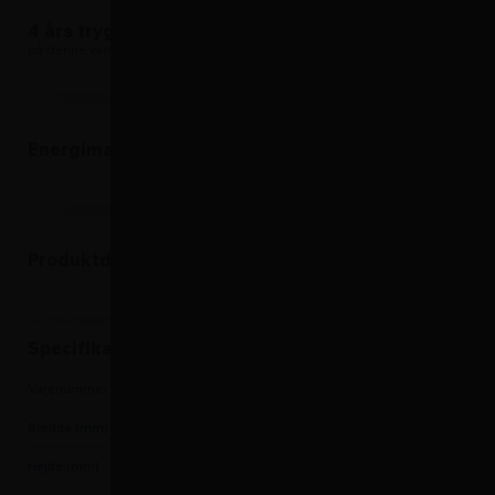
4 års tryghed
på denne vare
Energimærke
Produktdatablad
Produktdatablad
Specifikationer
Varenummer
7333394133126
Bredde (mm)
595
Højde (mm)
1860