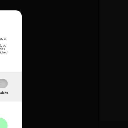
r, at
), og
es i
lighed
stiske