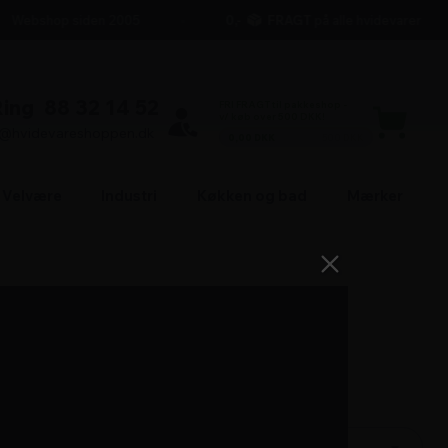
Webshop siden 2005
0,-
FRAGT
på alle hvidevarer
Ring
88 32 14 52
FRI FRAGT til pakkeshop -
v/ køb over 500 DKK!
l@hvidevareshoppen.dk
0,00 DKK
500 DKK
Velvære
Industri
Køkken og bad
Mærker
7.999,-