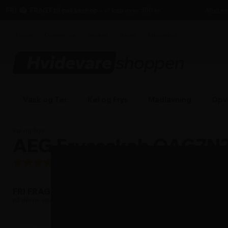
hovedindhold
søgning
navigation
indkøbskurv
FRI
FRAGT til pakkeshop
– v/ køb over 500 kr.
Altid seri
Forside
Kundeservice
Gavekort
Guides
Reklamation
Vask og Tør
Køl og Frys
Madlavning
Opv
Køl og Frys
AEG Fryseskab OAG7N28
5
/5 (
1
anmeldelser)
Læs om fri fragt
FRI FRAGT
på denne vare
2+2 ekstra garanti